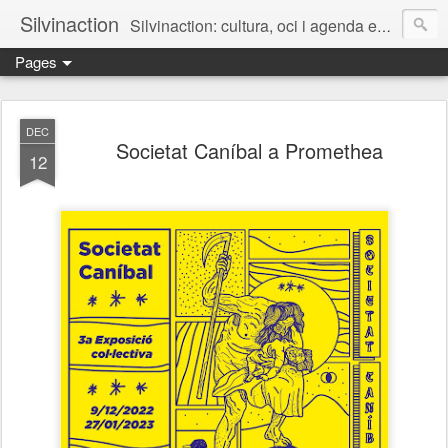
Silvinaction
Silvinaction: cultura, oci i agenda en acció pel públic adult a Lleida
Pages
DEC
Societat Caníbal a Promethea
12