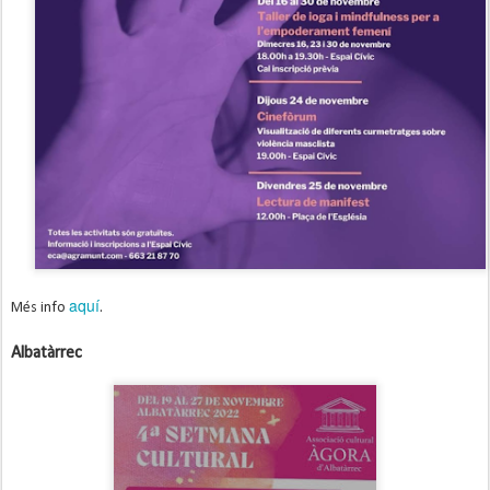
aquí
Més info
.
Albatàrrec