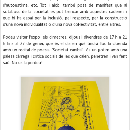
d'autoestima, etc. Tot i això, també posa de manifest que al 
sotabosc de la societat es pot trencar amb aquestes cadenes i 
que hi ha espai per la inclusió, pel respecte, per la construcció 
d'una nova individualitat o d'una nova col·lectivitat, entre altres.
Podeu visitar l'expo  els dimecres, dijous i divendres de 17 h a 21 
h fins al 27 de gener, que és el dia en què tindrà lloc la cloenda 
amb un recital de poesia. 
'Societat caníbal' 
 és un gotim amb una 
palesa càrrega i crítica socials de les que calen, penetren i van fent 
saó. No us la perdeu!