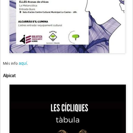
aquí
Més info
.
Alpicat