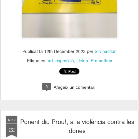
Publicat fa
12th December 2022
per
Silvinaction
Etiquetes:
art
exposició
Lleida
Promethea
0
Afegeix un comentari
Ponent diu Prou!, a la violència contra les
NOV
22
dones