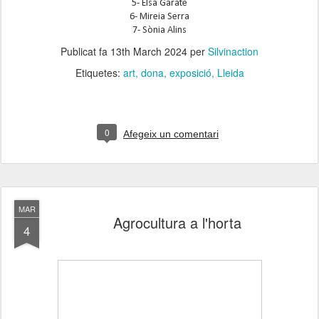
5- Elsa Garate
6- Mireia Serra
7- Sònia Alins
Publicat fa
13th March 2024
per
Silvinaction
Etiquetes:
art
dona
exposició
Lleida
0
Afegeix un comentari
MAR
Agrocultura a l'horta
4