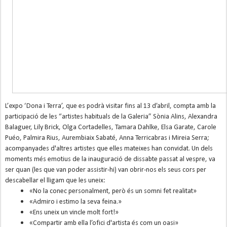
L’expo ‘Dona i Terra’, que es podrà visitar fins al 13 d’abril, compta amb la
participació de les “artistes habituals de la Galeria” Sònia Alins, Alexandra
Balaguer, Lily Brick, Olga Cortadelles, Tamara Dahlke, Elsa Garate, Carole
Puéo, Palmira Rius, Aurembiaix Sabaté, Anna Terricabras i Mireia Serra;
acompanyades d'altres artistes que elles mateixes han convidat. Un dels
moments més emotius de la inauguració de dissabte passat al vespre, va
ser quan (les que van poder assistir-hi) van obrir-nos els seus cors per
descabellar el lligam que les uneix:
«No la conec personalment, però és un somni fet realitat»
«Admiro i estimo la seva feina.»
«Ens uneix un vincle molt fort!»
«Compartir amb ella l’ofici d'artista és com un oasi»