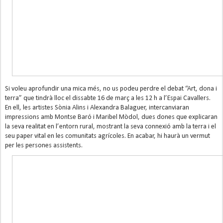
Si voleu aprofundir una mica més, no us podeu perdre el debat “Art, dona i
terra” que tindrà lloc el dissabte 16 de març a les 12 h a l’Espai Cavallers.
En ell, les artistes Sònia Alins i Alexandra Balaguer, intercanviaran
impressions amb Montse Baró i Maribel Mòdol, dues dones que explicaran
la seva realitat en l’entorn rural, mostrant la seva connexió amb la terra i el
seu paper vital en les comunitats agrícoles. En acabar, hi haurà un vermut
per les persones assistents.