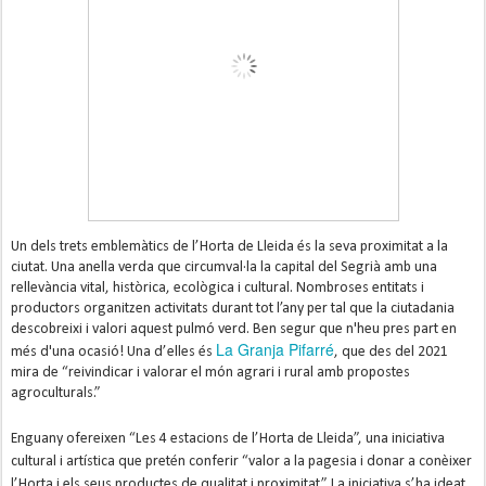
Un dels trets emblemàtics de l’Horta de Lleida és la seva proximitat a la
ciutat. Una anella verda que circumval·la la capital del Segrià amb una
rellevància vital, històrica, ecològica i cultural. Nombroses entitats i
productors organitzen activitats durant tot l’any per tal que la ciutadania
descobreixi i valori aquest pulmó verd. Ben segur que n'heu pres part en
La Granja Pifarré
més d'una ocasió! Una d’elles és
, que des del 2021
mira de “reivindicar i valorar el món agrari i rural amb propostes
agroculturals.”
Enguany ofereixen “Les 4 estacions de l’Horta de Lleida”, una iniciativa
cultural i artística que pretén conferir “valor a la pagesia i donar a conèixer
l’Horta i els seus productes de qualitat i proximitat.” La iniciativa s’ha ideat