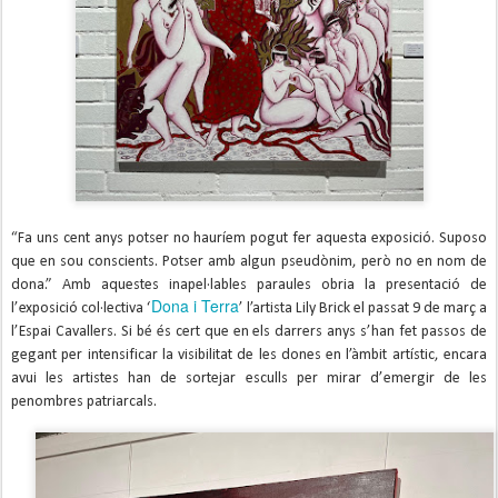
“Fa uns cent anys potser no hauríem pogut fer aquesta exposició. Suposo
que en sou conscients. Potser amb algun pseudònim, però no en nom de
dona.” Amb aquestes inapel·lables paraules obria la presentació de
Dona i Terra
l’exposició col·lectiva ‘
’ l’artista Lily Brick el passat 9 de març a
l’Espai Cavallers. Si bé és cert que en els darrers anys s’han fet passos de
gegant per intensificar la visibilitat de les dones en l’àmbit artístic, encara
avui les artistes han de sortejar esculls per mirar d’emergir de les
penombres patriarcals.