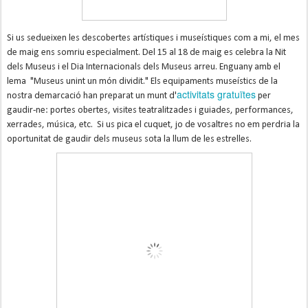
Si us sedueixen les descobertes artístiques i museístiques com a mi, el mes
de maig ens somriu especialment.
Del 15 al 18 de maig es celebra la Nit
dels Museus i el Dia Internacionals dels Museus arreu. Enguany amb el
lema "Museus unint un món dividit." Els equipaments museístics de la
activitats gratuïtes
nostra demarcació han preparat un munt d'
per
gaudir-ne: portes obertes, visites teatralitzades i guiades, performances,
xerrades, música, etc. Si us pica el cuquet, jo de vosaltres no em perdria la
oportunitat de gaudir dels museus
sota la llum de les estrelles.