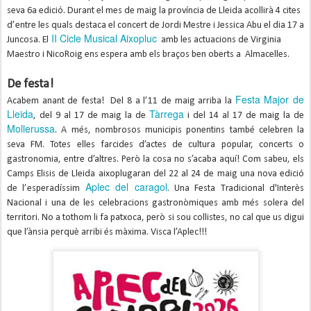
seva 6a edició. Durant el mes de maig la província de Lleida acollirà 4 cites
d’entre les quals destaca el concert de Jordi Mestre i Jessica Abu el dia 17 a
II Cicle Musical Aixopluc
Juncosa. El
amb les actuacions de Virginia
Maestro i NicoRoig ens espera amb els braços ben oberts a Almacelles.
De festa!
Festa Major de
Acabem anant de festa! Del 8 a l’11 de maig arriba la
Lleida
Tàrrega
, del 9 al 17 de maig la de
i del 14 al 17 de maig la de
Mollerussa
. A més, nombrosos municipis ponentins també celebren la
seva FM. Totes elles farcides d’actes de cultura popular, concerts o
gastronomia, entre d’altres. Però la cosa no s’acaba aquí! Com sabeu, els
Camps Elisis de Lleida aixoplugaran del 22 al 24 de maig una nova edició
Aplec del caragol
de l’esperadíssim
. Una Festa Tradicional d'Interès
Nacional i una de les celebracions gastronòmiques amb més solera del
territori. No a tothom li fa patxoca, però si sou collistes, no cal que us digui
que l’ànsia perquè arribi és màxima. Visca l’Aplec!!!