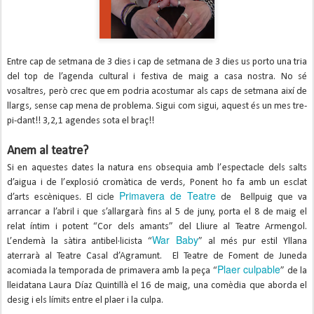
Entre cap de setmana de 3 dies i cap de setmana de 3 dies us porto una tria
del top de l’agenda cultural i festiva de maig a casa nostra. No sé
vosaltres, però crec que em podria acostumar als caps de setmana així de
llargs, sense cap mena de problema. Sigui com sigui, aquest és un mes tre-
pi-dant!! 3,2,1 agendes sota el braç!!
Anem al teatre?
Si en aquestes dates la natura ens obsequia amb l’espectacle dels salts
d’aigua i de l’explosió cromàtica de verds, Ponent ho fa amb un esclat
Primavera de Teatre
d’arts escèniques. El cicle
de Bellpuig que va
arrancar a l’abril i que s’allargarà fins al 5 de juny, porta el 8 de maig el
relat íntim i potent “Cor dels amants” del Lliure al Teatre Armengol.
War Baby
L’endemà la sàtira antibel·licista “
” al més pur estil Yllana
aterrarà al Teatre Casal d’Agramunt. El Teatre de Foment de Juneda
Plaer culpable
acomiada la temporada de primavera amb la peça “
” de la
lleidatana Laura Díaz Quintillà el 16 de maig, una comèdia que aborda el
desig i els límits entre el plaer i la culpa.