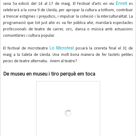
Enre9
seva 5a edició del 14 al 17 de maig. El Festival d’arts en viu
es
celebrarà a la zona 9 de Lleida, per apropar la cultura a tothom, contribuir
a trencar estigmes i prejudicis, i impulsar la cohesió i la interculturalitat. La
programació que tot just ahir es va fer pública ahir, maridarà espectacles
professionals de teatre de carrer, circ, dansa o música amb actuacions
comunitàries i cultura popular.
Lo Microfest
El festival de microteatre
posarà la cirereta final el 31 de
maig a la Saleta de Lleida. Una molt bona manera de fer tastets petites
peces de teatre alternatiu. Anem al teatre?
De museu en museu i tiro perquè em toca