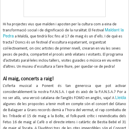
Hi ha projectes vius que malden i aposten per la cultura com a eina de
Maldant la
transformació social i de dignificació de la ruralitat. El Festival
Pedra
a Maldà, que tindrà lloc fins al 17 de maig és un d’ells. I de què es
tracta? Doncs és un festival d’escultura espatarrant, organitzat
col·lectivament, on cinc artistes de primer nivell, crearan en viu les seves
peces de pedra, compartint el procés amb vilatans i visitants. El programa
d’activitats paral·leles inclou tallers, visites guiades o música en viu entre
d’altres. Un museu d’escultura a l’aire lliure, per quedar-se de pedra!
Al maig, concerts a raig!
L’oferta musical a Ponent és tan generosa que pot activar
considerablement la nostra P.A.N.S.A. I què és això de la P.A.N.S.A.? Por a
Lleida
no ser allà, una versió catalana de l’anglès FOMO en anglès, vaja! A
algunes de les propostes a tenir molt en compte són el concert del Gitano
de Balaguer a Grans records demà a l’hora del vermut, el rap combatiu de
les Tribade el 15 de maig a la Boîte, el folk-punk crític i reivindicatiu dels
Fetus 16 de maig al Cafè o el directe intens i catàrtic de Bestia Bebé el 31
de maig al Tocata. A l’Auditori tres de les cites imperdibles són el Concert