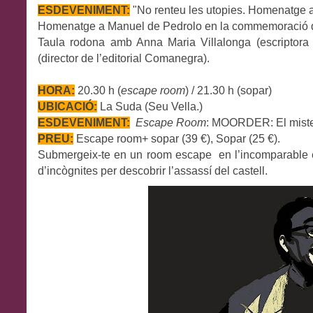
ESDEVENIMENT:
"
No renteu les utopies. Homenatge 
Homenatge a Manuel de Pedrolo en la commemoració de
Taula rodona amb Anna Maria Villalonga (escriptora 
(director de l’editorial Comanegra).
HORA:
20.30 h (
escape room
) / 21.30 h (sopar)
UBICACIÓ:
La Suda (Seu Vella.)
ESDEVENIMENT:
Escape Room
:
MOORDER: El misteri
PREU:
Escape room+ sopar (39 €), Sopar (25 €).
Submergeix-te en un room escape en l’incomparable es
d’incògnites per descobrir l’assassí del castell.