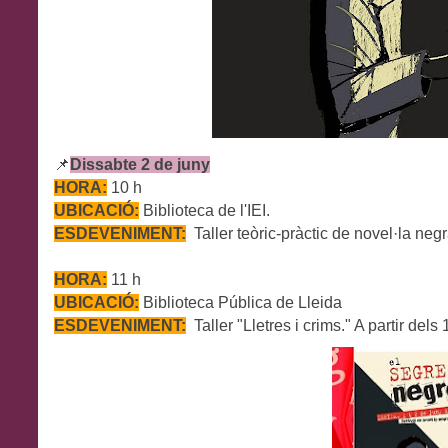
📌
Dissabte 2 de juny
HORA:
10 h
UBICACIÓ:
Biblioteca de l'IEI.
ESDEVENIMENT:
Taller teòric-pràctic de novel·la neg
HORA:
11 h
UBICACIÓ:
Biblioteca
Pública de Lleida
ESDEVENIMENT:
Taller "
Lletres i crims.
" A partir dels