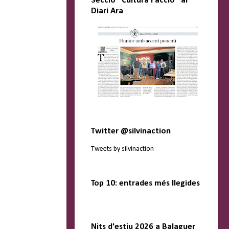
Secció "Cultura i acció" al
Diari Ara
Twitter @silvinaction
Tweets by silvinaction
Top 10: entrades més llegides
Nits d'estiu 2026 a Balaguer