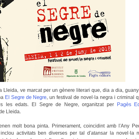
 Lleida, ve marcat per un gènere literari que, dia a dia, guan
iba
El Segre de Negre
, un festival de novel·la negra i criminal q
tes les edats. El Segre de Negre, organitzat per
Pagès Ed
 de Lleida.
enen molt bona pinta. Primerament, coincidint amb l'Any Pedr
l inclou activitats ben diverses per tal d'atansar la novel·la