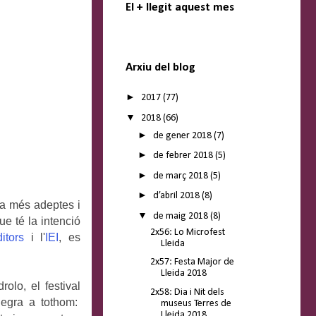
El + llegit aquest mes
Arxiu del blog
►
2017
(77)
▼
2018
(66)
►
de gener 2018
(7)
►
de febrer 2018
(5)
►
de març 2018
(5)
►
d’abril 2018
(8)
ya més adeptes i
▼
de maig 2018
(8)
ue té la intenció
2x56: Lo Microfest
itors
i l'
IEI
, es
Lleida
2x57: Festa Major de
Lleida 2018
olo, el festival
2x58: Dia i Nit dels
 negra a tothom:
museus Terres de
Lleida 2018