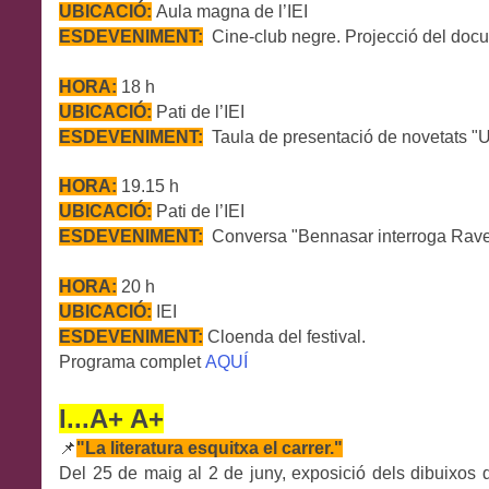
UBICACIÓ:
Aula magna
de l’IEI
ESDEVENIMENT:
Cine-club negre.
Projecció del docum
HORA:
18 h
UBICACIÓ:
Pati
de l’IEI
ESDEVENIMENT:
Taula de presentació de novetats
"
U
HORA:
19.15
h
UBICACIÓ:
Pati
de l’IEI
ESDEVENIMENT:
Conversa "
Bennasar interroga Rave
HORA:
20 h
UBICACIÓ:
IEI
ESDEVENIMENT:
C
loenda del festival.
Programa complet
AQUÍ
I...A+ A+
📌
"
La literatura esquitxa el carrer."
Del 25 de maig al 2 de juny, exposició dels dibuixos 