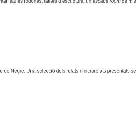
tal, taules rodones, tallers d’escriptura, un
escape room
de mist
e de Negre. Una selecció dels relats i microrelats presentats s