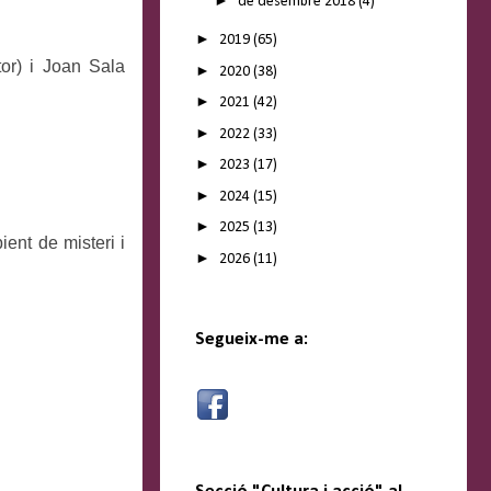
de desembre 2018
(4)
►
2019
(65)
or) i Joan Sala
►
2020
(38)
►
2021
(42)
►
2022
(33)
►
2023
(17)
►
2024
(15)
►
2025
(13)
ent de misteri i
►
2026
(11)
Segueix-me a: