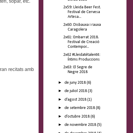
eri, sopar, etc.
2x59: Lleida Beer Fest.
Festival de Cervesa
Artesa...
2x60: Disbauxa i rauxa
Caragolera
2x61: Embarrat 2018.
Festival de Creació
Contempor...
2x62 #Lleidatétalent4:
Íntims Produccions
2x63: El Segre de
eran recitats amb
Negre 2018
►
de juny 2018
(6)
►
de juliol 2018
(3)
►
d’agost 2018
(1)
►
de setembre 2018
(8)
►
d’octubre 2018
(6)
►
de novembre 2018
(5)
►