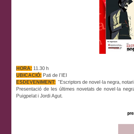
HORA:
11
.30
h
UBICACIÓ:
P
ati de l’IEI
ESDEVENIMENT:
"
Escriptors de novel·la negra, notaris
Presentació de les últimes novetats de novel·la neg
Puigpelat i Jordi Agut.