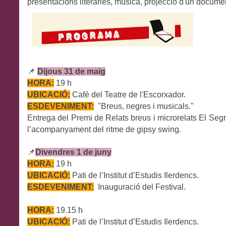
presentacions literàries, música, projecció d'un documen
📌
Dijous 31 de maig
HORA:
19 h
UBICACIÓ:
Cafè del Teatre de l'Escorxador.
ESDEVENIMENT:
"Breus, negres i musicals."
Entrega del Premi de Relats breus i microrelats El Segr
l’acompanyament del ritme de gipsy swing.
📌
Divendres 1 de juny
HORA:
19 h
UBICACIÓ:
Pati de l’Institut d’Estudis Ilerdencs.
ESDEVENIMENT:
Inauguració del Festival.
HORA:
19.15 h
UBICACIÓ:
Pati de l’Institut d’Estudis Ilerdencs.