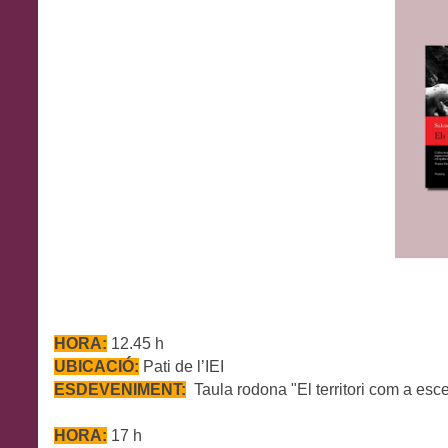
HORA:
12.45 h
UBICACIÓ:
P
ati de l’IEI
ESDEVENIMENT:
Taula rodona
"El territori com a esce
HORA:
17 h