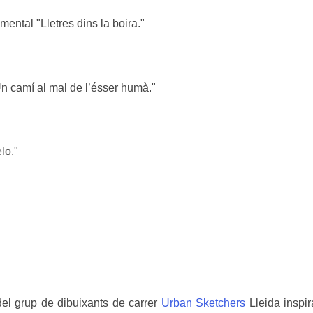
ental "Lletres dins la boira."
n camí al mal de l’ésser humà."
lo."
del grup de dibuixants de carrer
Urban Sketchers
Lleida inspir