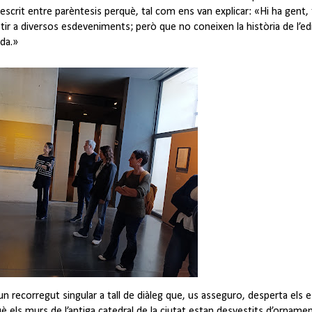
he escrit entre parèntesis perquè, tal com ens van explicar: «Hi ha gent, 
tir a diversos esdeveniments; però que no coneixen la història de l’ed
ada.»
 un recorregut singular a tall de diàleg que, us asseguro, desperta els 
è els murs de l’antiga catedral de la ciutat estan desvestits d’orname