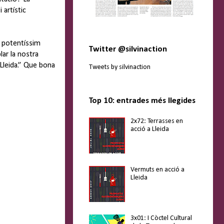
 artístic
n potentíssim
Twitter @silvinaction
lar la nostra
 Lleida.” Que bona
Tweets by silvinaction
Top 10: entrades més llegides
2x72: Terrasses en
acció a Lleida
Vermuts en acció a
Lleida
3x01: I Còctel Cultural