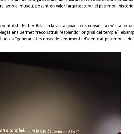
 amb el museu, posant en valor l’arquitectura i el patrimoni històric i
umentalista Esther Balasch la visita guiada ens convida, a més, a fer u
 plegat ens permet “reconstruir l’esplendor original del temple”, eixamp
ribueix a “generar altes dosis de sentiments d’identitat patrimonial de