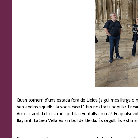
Quan tornem d’una estada fora de Lleida (sigui més llarga o m
ben endins aquell: “Ja soc a casa!” tan nostrat i popular. Enc
Això sí: amb la boca més petita i ventalls en mà! En qualsev
flagrant. La Seu Vella és símbol de Lleida. És orgull. És estim