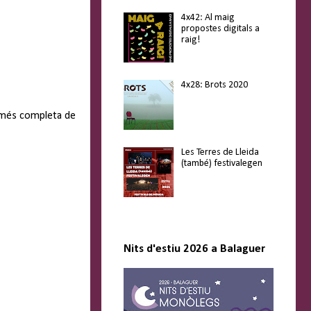
4x42: Al maig
propostes digitals a
raig!
4x28: Brots 2020
a més completa de
Les Terres de Lleida
(també) festivalegen
Nits d'estiu 2026 a Balaguer