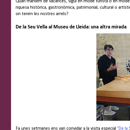
Quan marxem de vacances, sigui en mode turista o en mode via
riquesa històrica, gastronòmica, patrimonial, cultural o artíst
on tenim les nostres arrels?
De la Seu Vella al Museu de Lleida: una altra mirada
Fa unes setmanes ens van convidar a la visita especial ‘
De la 