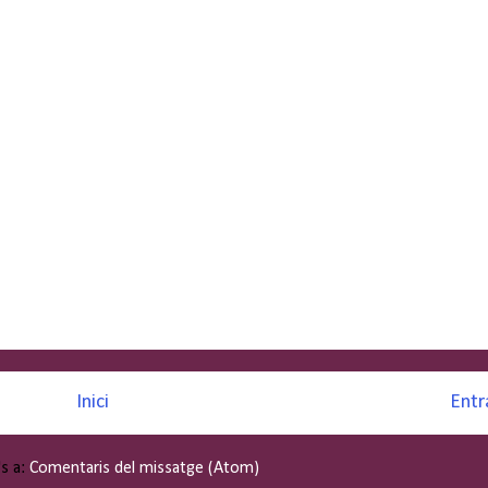
Inici
Entr
's a:
Comentaris del missatge (Atom)