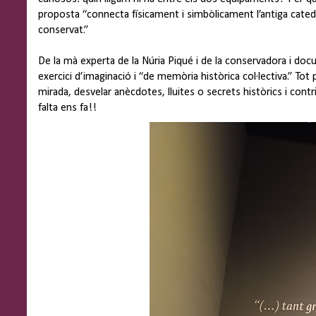
proposta “connecta físicament i simbòlicament l’antiga catedral
conservat.”
De la mà experta de la Núria Piqué i de la conservadora i doc
exercici d’imaginació i “de memòria històrica col·lectiva.” Tot
mirada, desvelar anècdotes, lluites o secrets històrics i cont
falta ens fa!!