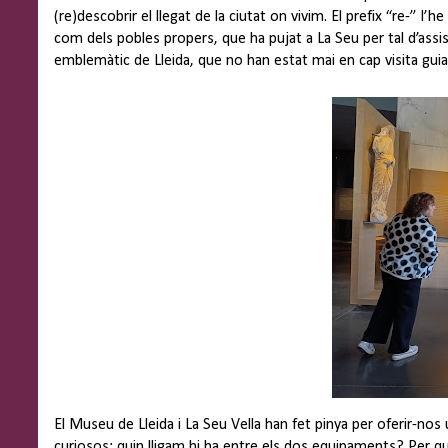
(re)descobrir el llegat de la ciutat on vivim. El prefix “re-” l’
com dels pobles propers, que ha pujat a La Seu per tal d’assis
emblemàtic de Lleida, que no han estat mai en cap visita gui
El Museu de Lleida i La Seu Vella han fet pinya per oferir-nos
curiosos: quin lligam hi ha entre els dos equipaments? Per qu