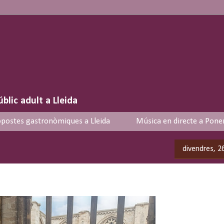
úblic adult a Lleida
postes gastronòmiques a Lleida
Música en directe a Pone
divendres, 2