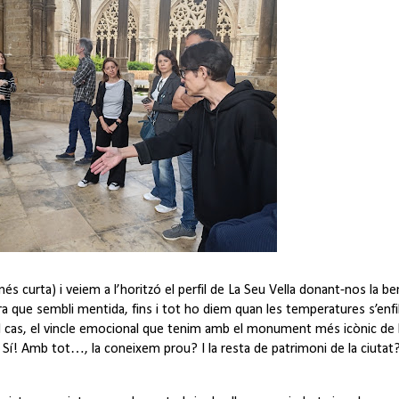
és curta) i veiem a l’horitzó el perfil de La Seu Vella donant-nos la b
ara que sembli mentida, fins i tot ho diem quan les temperatures s’enf
ol cas, el vincle emocional que tenim amb el monument més icònic de l
a. Sí! Amb tot…, la coneixem prou? I la resta de patrimoni de la ciutat