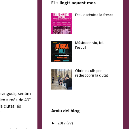
El + llegit aquest mes
Estiu escènic a la fresca
Música en viu, tot
l'estiu!
Obrir els ulls per
redescobrir la ciutat
envinguda, sentim
ilen a més de 43°.
a ciutat, és
Arxiu del blog
?
►
2017
(77)