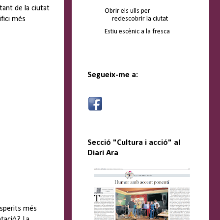
tant de la ciutat
Obrir els ulls per
redescobrir la ciutat
ifici més
Estiu escènic a la fresca
Segueix-me a:
Secció "Cultura i acció" al
Diari Ara
esperits més
ntació? La