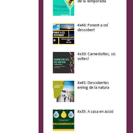
de la Temporada
4x46: Ponent a cel
descobert
4x30: Carnestoltes, sis
voltes!
4x45: Descobertes
enmig de la natura
4x35: A casa en acció