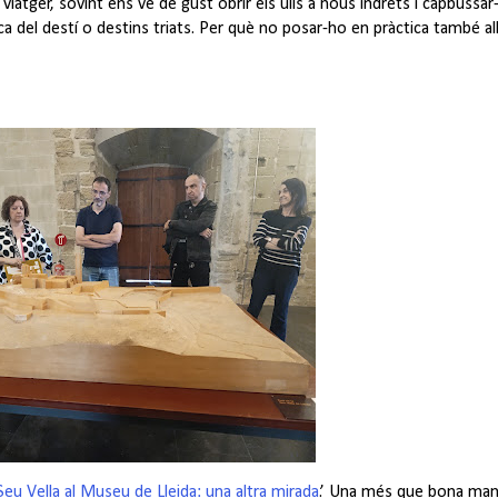
tger, sovint ens ve de gust obrir els ulls a nous indrets i capbussar-
ica del destí o destins triats. Per què no posar-ho en pràctica també al
Seu Vella al Museu de Lleida: una altra mirada
.’ Una més que bona man