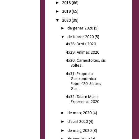
►
2018
(66)
►
2019
(65)
▼
2020
(38)
►
de gener 2020
(5)
▼
de febrer 2020
(5)
4x28: Brots 2020
4x29: Animac 2020
4x30: Carnestoltes, sis
voltes!
4x31: Proposta
Gastronòmica
Febrer'20. Síbaris
Gas...
4x32: Talarn Music
Experience 2020
►
de març 2020
(4)
►
d’abril 2020
(4)
►
de maig 2020
(3)