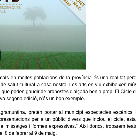
ls en moltes poblacions de la província és una realitat percep
de salut cultural a casa nostra. Les arts en viu exhibeixen mús
, que poden gaudir de propostes d'alçada ben a prop.
El Cicle 
eva segona edició, n'és un bon exemple.
 agramuntina, pretén portar al municipi espectacles escènics i
representacions per a un públic divers que inclou el cicle, es
de missatges i formes expressives." Així doncs, trobarem teatr
del 8 de febrer al 9 de maig.