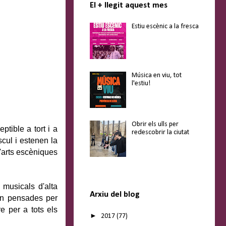
El + llegit aquest mes
Estiu escènic a la fresca
Música en viu, tot
l'estiu!
Obrir els ulls per
tible a tort i a
redescobrir la ciutat
cul i estenen la
d'arts escèniques
 musicals d'alta
Arxiu del blog
tan pensades per
e per a tots els
►
2017
(77)