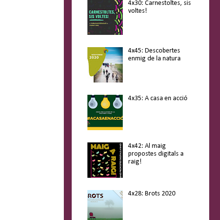
4x30: Carnestoltes, sis
voltes!
4x45: Descobertes
enmig de la natura
4x35: A casa en acció
4x42: Al maig
propostes digitals a
raig!
4x28: Brots 2020