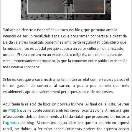
'Música en directe a Ponent' és un racó del blog que germina amb la
intenció de ser un recull dels espais que programen concerts a la ciutat de
Lleida i a altres localitats ponentines amb certa regularitat.
Considero que
la música en viu és cabdal perquè suposa un valor cultural i dinamitzador
notable. El seu consum en un espai petit o mitjà
é
s, des del meu punt de
vista, immensament enriquidor, ja que la connexió entre públic i artistes és
més intensa i propera.
Si bé és cert que a casa nostra no tenim tan arrelat com en altres països el
fet de gaudir de concerts al carrer, a poc a poc sembla que més
establiments aposten valentament per aquests tipus de propostes.
Aquí teniu la relació de llocs on podreu fruir-ne. Al final de la llista, veureu
mapa
un
que he confeccionat amb les seves localitzacions. A mesura que
m'assabento dels esdeveniments a Lleida ciutat que proposen,
els incloc a
agenda
l'
del blog. Si coneixeu algun altre lloc que no apareix en aquest
recull, no dubteu a fer-m'ho saber! Entre tots podem fer aquesta secció