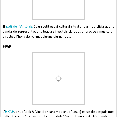
pati de l'Antònia
El
és un petit espai cultural situat al barri de Llívia que, a
banda de representacions teatrals i recitals de poesia, proposa música en
directe a l'hora del vermut alguns diumenges.
EPAP
EPAP
L'
, antic Rock & Vins (i encara més antic Plàstic) és un dels espais més
mítics i amb més solera de la zona dels Vins amb una trajectòria més que