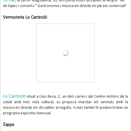
, al carrer Magdalena, 33, ens porta molts dissabtes al vespre "Nit
de tapes i concerts." Gastronomia i música en directe en ple eix comercial!
Vermuteria Lo Carrincló
Lo Carrincló
situat a Lluís Besa, 2, un dels carrers del Centre Històric de la
ciutat amb més vida cultural, es proposa maridar els vermuts amb la
música en directe els dissabtes al migdia. A més també hi podem trobar un
programa expositiu mensual.
Zappa