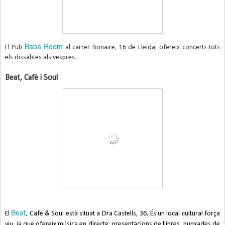
Baba Room
El Pub
al carrer Bonaire, 16 de Lleida, ofereix concerts tots
els dissabtes als vespres.
Beat, Cafè i Soul
Beat
El
, Cafè & Soul
està situat a Dra Castells, 36. És un local cultural força
viu, ja que ofereix música en directe, presentacions de llibres, punxades de