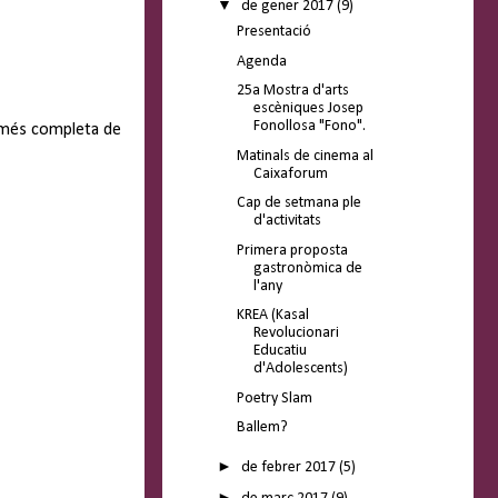
▼
de gener 2017
(9)
Presentació
Agenda
25a Mostra d'arts
escèniques Josep
Fonollosa "Fono".
a més completa de
Matinals de cinema al
Caixaforum
Cap de setmana ple
d'activitats
Primera proposta
gastronòmica de
l'any
KREA (Kasal
Revolucionari
Educatiu
d'Adolescents)
Poetry Slam
Ballem?
►
de febrer 2017
(5)
►