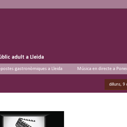
úblic adult a Lleida
postes gastronòmiques a Lleida
Música en directe a Pone
dilluns, 9