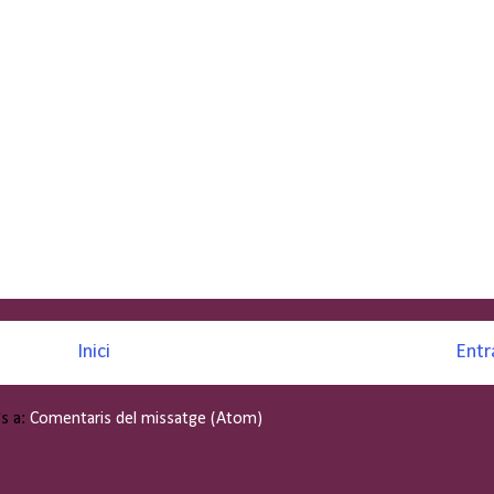
Inici
Entr
's a:
Comentaris del missatge (Atom)