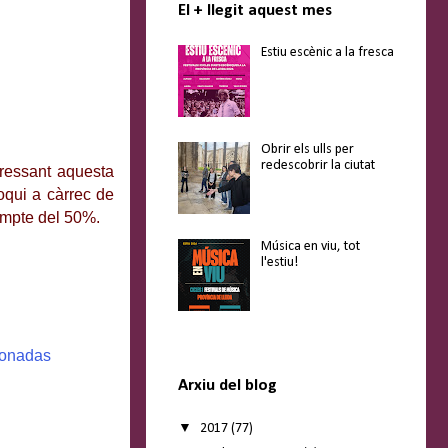
El + llegit aquest mes
Estiu escènic a la fresca
Obrir els ulls per
redescobrir la ciutat
eressant aquesta
oqui a càrrec de
compte del 50%.
Música en viu, tot
l'estiu!
cionadas
Arxiu del blog
▼
2017
(77)