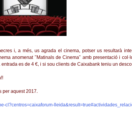
imecres i, a més, us agrada el cinema, potser us resultarà int
cinema anomenat "Matinals de Cinema" amb presentació i col·l
la entrada es de 4 €, i si sou clients de Caixabank teniu un des
a!!
s per aquest 2017.
cine-cl?centros=caixaforum-lleida&result=true#actividades_rela