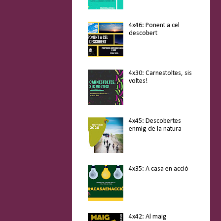
4x46: Ponent a cel
descobert
4x30: Carnestoltes, sis
voltes!
4x45: Descobertes
enmig de la natura
4x35: A casa en acció
4x42: Al maig