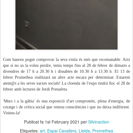
Com haureu pogut comprovar la seva visita és més que recomanable. Així
que si no us la voleu perdre, teniu temps fins al 28 de febrer de dimarts a
divendres de 17 h a 20.30 h i dissabtes de 10.30 h a 13.30 h. El 13 de
febrer Promethea realitzarà un altre acte encara per determinar. Estarem
atent@s a les seves xarxes socials! La cloenda de l'expo tindrà lloc el 28 de
febrer amb lectures de Jordi Prenafeta.
'Murs i a la gàbia' és una exposició d'art compromès, plena d'energia, de
coratge i de crítica social que remou consciències i que no deixa indiferent.
Visiteu-la!
Publicat fa
1st February 2021
per
Silvinaction
Etiquetes:
art
Espai Cavallers
Lleida
Promethea