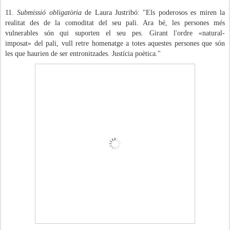
11.
Submissió obligatòria
de Laura Justribó: "
Els poderosos es miren la
realitat des de la comoditat del seu pali. Ara bé,
les persones més
vulnerables són
qui suporten el seu pes.
Girant l'ordre
«
natural-
imposat
»
del pali, vull retre homenatge a totes aquestes persones que són
les que haurien de ser entronitzades. J
ustícia poètica."