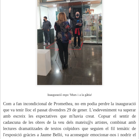
Inauguració expo 'Murs i a la gàbia'
Com a fan incondicional de Promethea, no em podia perdre la inauguració
que va tenir lloc el passat divendres 29 de gener. L'esdeveniment va superar
amb escreix les expectatives que m'havia creat. Copsar el sentir de
cadascuna de les obres de la veu dels mateix@s artistes, combinat amb
lectures dramatitzades de textos colpidors que seguien el fil temàtic de
l'exposició gràcies a Jaume Belló, va aconseguir emocionar-nos i nodrir el