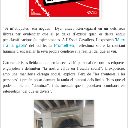
"Si m’etiquetes, em negues"; Dyer citava Kierkegaard en un dels seus
llibres per evidenciar que el jo deixa d’existir quan es deixa endur
Murs
per classificacions (auto)imposades. A l’Espai Cavallers, l’exposició '
i a la gàbia
Promethea
' del col·lectiu
, reflexiona sobre la constant
humana d’encasellar la seva pròpia condició i la realitat del que es viu.
Catorze artistes lleidatans donen la seva visió personal de com les etiquetes
engarjolen i delimiten "la nostra vàlua en l’escala social". L’exposició,
amb una manifesta càrrega social, explora l’eix de "les fronteres i les
persones" i pretén posar damunt la taula el binomi dels límits físics que el
poder ambiciona "dominar", i els mentals que impedeixen combatre els
estereotips "del que és divers".