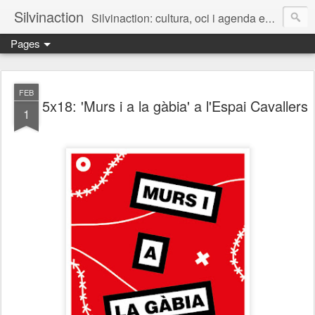
Silvinaction
Silvinaction: cultura, oci i agenda en acció pel públic adult a Lleida
Pages
FEB
5x18: 'Murs i a la gàbia' a l'Espai Cavallers
1