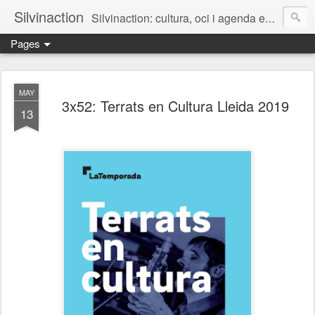
Silvinaction
Silvinaction: cultura, oci i agenda en acció pel públic adult a Lleida
Pages
MAY
3x52: Terrats en Cultura Lleida 2019
13