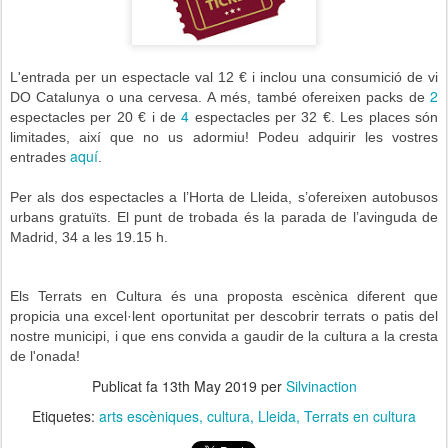
L'entrada per un espectacle val 12 € i inclou una consumició de vi
2
DO Catalunya o una cervesa. A més, també ofereixen packs de
4
espectacles per 20 € i de
espectacles per 32 €. Les places són
limitades, així que no us adormiu! Podeu adquirir les vostres
aquí
entrades
.
Per als dos espectacles a l’Horta de Lleida, s’ofereixen autobusos
urbans
gratuïts. El punt de trobada és la parada de l’avinguda de
Madrid, 34 a les
19.15 h.
Els Terrats en Cultura és una proposta escènica diferent que
propicia una excel·lent oportunitat per descobrir terrats o patis del
nostre municipi, i que ens convida a gaudir de la cultura a la cresta
de l'onada!
Publicat fa
13th May 2019
per
Silvinaction
Etiquetes:
arts escèniques
cultura
Lleida
Terrats en cultura