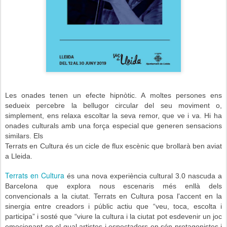
Les onades tenen un efecte hipnòtic. A moltes persones ens
sedueix percebre la bellugor circular del seu moviment o,
simplement, ens relaxa escoltar la seva remor, que ve i va. Hi ha
onades culturals amb una força especial que generen sensacions
similars. Els
Terrats en
Cultura és un cicle de flux escènic que brollarà ben aviat
a Lleida.
Terrats en Cultura
és una nova experiència cultural 3.0 nascuda a
Barcelona que explora nous escenaris més enllà dels
convencionals a la ciutat. Terrats en Cultura
posa l'accent en la
sinergia entre creadors i públic actiu que “veu, toca, escolta i
participa”
i sosté que “viure la cultura i la ciutat pot esdevenir un joc
emocionant en el qual artistes i espectadors en
són protagonistes i