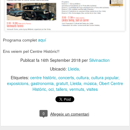
aquí
Programa complet
Ens veiem pel Centre Històric!!
Publicat fa
16th September 2018
per
Silvinaction
Ubicació:
Lleida,
Etiquetes:
centre històric
concerts
cultura
cultura popular
exposicions
gastronomia
gratuït
Lleida
música
Obert Centre
Històric
oci
tallers
vermuts
visites
0
Afegeix un comentari