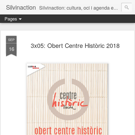
Silvinaction
Silvinaction: cultura, oci i agenda en acció pel públic adult a Lleida
Pages
SEP
3x05: Obert Centre Històric 2018
16