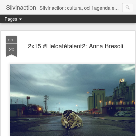
Silvinaction
Silvinaction: cultura, oci i agenda en acció pel públic adult a Lleida
Pages
OCT
2x15 #Lleidatétalent2: Anna Bresolí
20