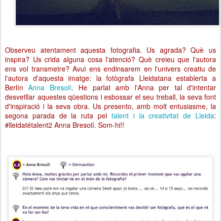
Observeu atentament aquesta fotografia. Us agrada? Què us
inspira? Us crida alguna cosa l'atenció? Què creieu que l'autora
ens vol transmetre? Avui ens endinsarem en l'univers creatiu de
l'autora d'aquesta imatge: la fotògrafa Lleidatana establerta a
Berlín
Anna Bresolí
. He parlat amb l'Anna per tal d'intentar
desvetllar aquestes qüestions i esbossar el seu treball, la seva font
d'inspiració i la seva obra. Us presento, amb molt entusiasme, la
segona parada de la ruta pel
talent i la creativitat de Lleida
:
#lleidatétalent2 Anna Bresolí. Som-hi!!