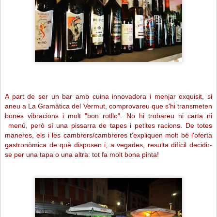
A part de ser un bar amb cuina innovadora i menjar exquisit, si
aneu a La Gramàtica del Vermut, comprovareu que s'hi transmeten
bones vibracions i molt "bon rotllo". No hi trobareu ni carta ni
menú, però sí una pissarra de tapes i petites racions. De totes
maneres, els i les cambrers/cambreres t'expliquen molt bé
l'oferta
gastronòmica de què disposen i, a vegades, resulta difícil decidir-
se per una tapa o una altra: tot fa molt bona pinta!