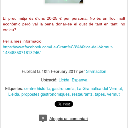
El preu mitjà és d'uns 20-25 € per persona. No és un lloc molt
econòmic però val la pena donar-se el gust de tant en tant, no
creieu?
Per a més informació:
https://www.facebook.com/La-Gram%C3%A0tica-del-Vermut-
1484885071813246/
Publicat fa
10th February 2017
per
Silvinaction
Ubicació:
Lleida, Espanya
Etiquetes:
centre històric
gastronomia
La Gramàtica del Vermut
Lleida
propostes gastronòmiques
restaurants
tapes
vermut
0
Afegeix un comentari