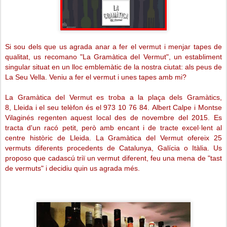
Si sou dels que us agrada anar a fer el vermut i menjar tapes de
qualitat, us recomano "La Gramàtica del Vermut", un establiment
singular situat en un lloc emblemàtic de la nostra ciutat: als peus de
La Seu Vella. Veniu a fer el vermut i unes tapes amb mi?
La Gramàtica del Vermut es troba a la p
laça dels Gramàtics,
8,
Lleida i el seu telèfon és el
973 10 76 84.
Albert Calpe i Montse
Vilaginés regenten aquest local des de novembre del 2015. Es
tracta d'un
racó petit, però amb encant i de tracte excel·lent al
centre històric de Lleida. La Gramàtica del Vermut ofereix 25
vermuts diferents procedents de Catalunya, Galícia o Itàlia. Us
proposo que cadascú triï un vermut diferent, feu una mena de "tast
de vermuts" i decidiu quin us agrada més.