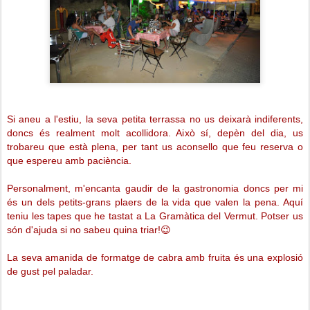
Si aneu a l'estiu, la seva petita terrassa no us deixarà indiferents,
doncs és realment molt acollidora. Això sí, depèn del dia, us
trobareu que està plena, per tant us aconsello que feu reserva o
que espereu amb paciència.
Personalment, m'encanta gaudir de la gastronomia doncs per mi
és un dels petits-grans plaers de la vida que valen la pena. Aquí
teniu les tapes que he tastat a La Gramàtica del Vermut. P
otser us
són d'ajuda si no sabeu quina triar
!😉
La seva amanida de formatge de cabra amb fruita és una explosió
de gust pel paladar.