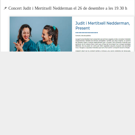
📌 Concert Judit i Mertitxell Nedderman el 26 de desembre a les 19.30 h
📌 Espectacle familiar: "Horta teatre" el 3 de gener del 2022 a les 11 h.