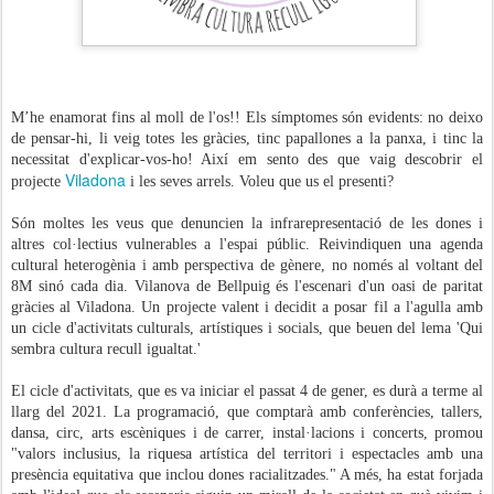
M’he enamorat fins al moll de l'os!! Els símptomes són evidents: no deixo
de pensar-hi, li veig totes les gràcies, tinc papallones a la panxa, i tinc la
necessitat d'explicar-vos-ho! Així em sento des que vaig descobrir el
Viladona
projecte
i les seves arrels. Voleu que us el presenti?
Són moltes les veus que denuncien la infrarepresentació de les dones i
altres col·lectius vulnerables a l'espai públic. Reivindiquen una agenda
cultural heterogènia i amb perspectiva de gènere, no només al voltant del
8M sinó cada dia. Vilanova de Bellpuig és l'escenari d'un oasi de paritat
gràcies al Viladona. Un projecte valent i decidit a posar fil a l'agulla amb
un cicle d'activitats culturals, artístiques i socials, que beuen del lema 'Qui
sembra cultura recull igualtat.'
El cicle d'activitats, que es va iniciar el passat 4 de gener, es durà a terme al
llarg del 2021. La programació, que comptarà amb conferències, tallers,
dansa, circ, arts escèniques i de carrer, instal·lacions i concerts, promou
"valors inclusius, la riquesa artística del territori i espectacles amb una
presència equitativa que inclou dones racialitzades." A més, ha estat forjada