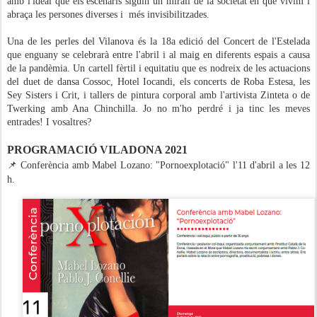
amb l'ideal que els escenaris siguin un mirall de la societat en què vivim i
abraça les persones diverses i més invisibilitzades.
Una de les perles del Vilanova és la 18a edició del Concert de l'Estelada
que enguany se celebrarà entre l'abril i al maig en diferents espais a causa
de la pandèmia. Un cartell fèrtil i equitatiu que es nodreix de les actuacions
del duet de dansa Cossoc, Hotel Iocandi, els concerts de Roba Estesa, les
Sey Sisters i Crit, i tallers de pintura corporal amb l'artivista Zinteta o de
Twerking amb Ana Chinchilla. Jo no m'ho perdré i ja tinc les meves
entrades! I vosaltres?
PROGRAMACIÓ VILADONA 2021
📌 Conferència amb Mabel Lozano: "Pornoexplotació" l'11 d'abril a les 12
h.