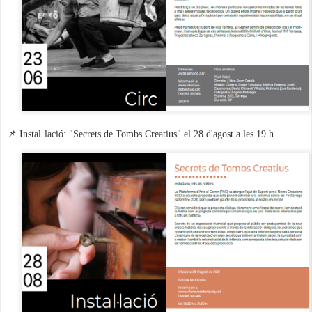
📌 Instal·lació: "Secrets de Tombs Creatius" el 28 d'agost a les 19 h.