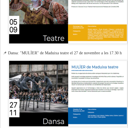
📌 Dansa: "MULÏER" de Maduixa teatre el 27 de novembre a les 17.30 h