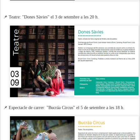
📌 Teatre: "Dones Sàvies" el 3 de setembre a les 20 h.
📌 Espectacle de carrer: "Bucráa Circus" el 5 de setembre a les 18 h.