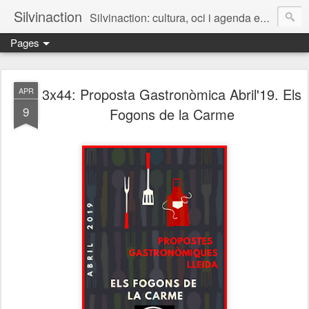
Silvinaction
Silvinaction: cultura, oci i agenda en acció pel públic adult a Lleida
Pages
3x44: Proposta Gastronòmica Abril'19. Els
APR
9
Fogons de la Carme