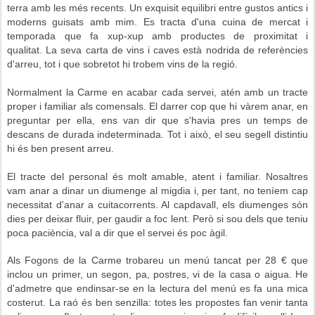
terra amb les més recents. Un exquisit equilibri entre gustos antics i
moderns guisats amb mim. Es tracta d'una cuina de mercat i
temporada que fa xup-xup amb productes de proximitat i
qualitat.
La seva carta de vins i caves està nodrida de referències
d'arreu, tot i que sobretot hi trobem vins de la regió.
Normalment la Carme en acabar cada servei, atén amb un tracte
proper i familiar als comensals. El darrer cop que hi vàrem anar, en
preguntar per ella, ens van dir que s'havia pres un temps de
descans de durada indeterminada. Tot i això, el seu segell distintiu
hi és ben present arreu.
El tracte del personal és molt amable, atent i familiar. Nosaltres
vam anar a dinar un diumenge al migdia i, per tant, no teníem cap
necessitat d'anar a cuitacorrents. Al capdavall, els diumenges són
dies per deixar fluir, per gaudir a foc lent.
Però si sou dels que teniu
poca paciència, val a dir que el servei és poc àgil.
Als Fogons de la Carme trobareu un menú tancat per 28 € que
inclou un primer, un segon, pa, postres, vi de la casa o aigua. He
d'admetre que endinsar-se en la lectura del menú es fa una mica
costerut. La raó és ben senzilla: totes les propostes fan venir tanta