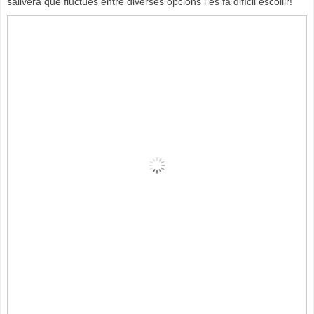
salivera que fluctues entre diverses opcions i es fa difícil escollir!