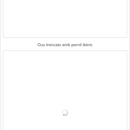
Ous trencats amb pernil ibèric.