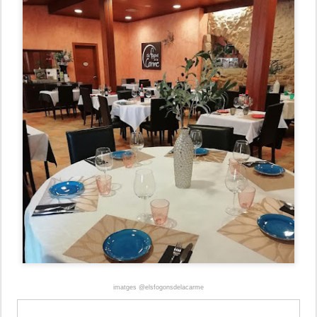
imatges @elsfogonsdelacarme