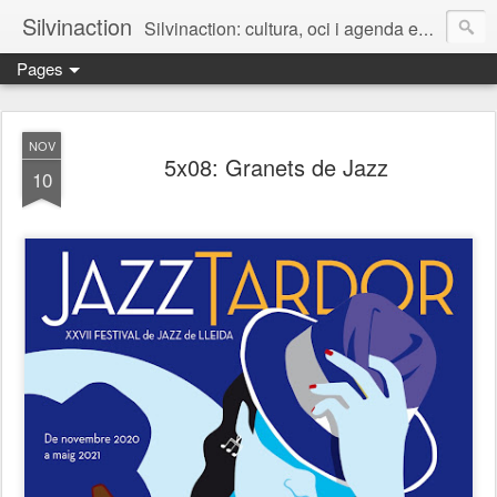
Silvinaction
Silvinaction: cultura, oci i agenda en acció pel públic adult a Lleida
Pages
NOV
5x08: Granets de Jazz
10