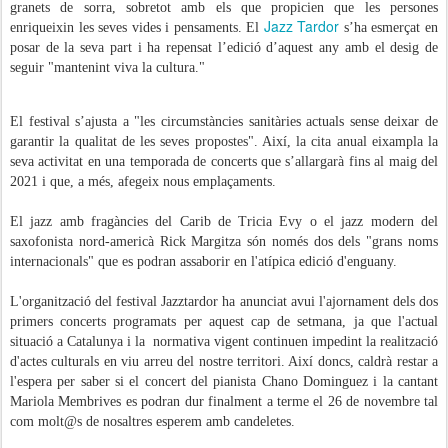
granets de sorra, sobretot amb els que propicien que les persones
Jazz Tardor
enriqueixin les seves vides i pensaments. El
s’ha esmerçat en
posar de la seva part i ha repensat l’edició d’aquest any amb el desig de
seguir "mantenint viva la cultura."
El festival s’ajusta a "les circumstàncies sanitàries actuals sense deixar de
garantir la qualitat de les seves propostes". Així, la cita anual eixampla la
seva activitat en una temporada de concerts que s’allargarà fins al maig del
2021 i que, a més, afegeix nous emplaçaments.
El jazz amb fragàncies del Carib de Tricia Evy o el jazz modern del
saxofonista nord-americà Rick Margitza són només dos dels "grans noms
internacionals" que es podran assaborir en l'atípica edició d'enguany.
L'organització del festival Jazztardor ha anunciat avui l'ajornament dels dos
primers concerts programats per aquest cap de setmana, ja que l'actual
situació a Catalunya i la normativa vigent continuen impedint la realització
d'actes culturals en viu arreu del nostre territori. Així doncs, caldrà restar a
l'espera per saber si el concert del pianista
Chano Dominguez i la cantant
Mariola Membrives es podran dur finalment a terme el 26 de novembre tal
com molt@s de nosaltres esperem amb candeletes.