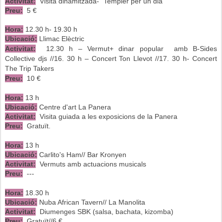
Activitat:
Visita dinamitzada- "Templer per un dia"
Preu:
5 €
Hora:
12.30 h- 19.30 h
Ubicació:
Llimac Elèctric
Activitat:
12.30 h – Vermut+ dinar popular amb B-Sides
Collective djs //
16. 30 h – Concert Ton Llevot //
17. 30 h- Concert
The Trip Takers
Preu:
10 €
Hora:
13 h
Ubicació:
Centre d'art La Panera
Activitat:
Visita guiada a les exposicions de la Panera
Preu:
Gratuït.
Hora:
13 h
Ubicació:
Carlito's Ham// Bar Kronyen
Activitat:
Vermuts amb actuacions musicals
Preu:
---
Hora:
18.30 h
Ubicació:
Nuba African Tavern// La Manolita
Activitat:
Diumenges SBK (salsa, bachata, kizomba)
Preu:
Gratuït//6 €