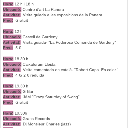
Hora:
12 h i 18 h
Ubicació:
Centre d'art La Panera
Activitat:
Visita guiada a les exposicions de la Panera
Preu:
Gratuït
Hora:
12 h
Ubicació:
Castell de Gardeny
Activitat:
Visita guiada- "La Poderosa Comanda de Gardeny"
Preu:
5 €
Hora:
18.30 h
Ubicació:
Caixaforum Lleida
Activitat:
Visita comentada en català- "Robert Capa. En color."
Preu:
4 €/ 2 € reduïda
Hora:
19.30 h
Ubicació:
G-Bar
Activitat:
JAM "Crazy Saturday of Swing"
Preu:
Gratuït
Hora:
19.30h
Ubicació:
Grans Records
Activitat:
Dj Monsieur Charles (jazz)