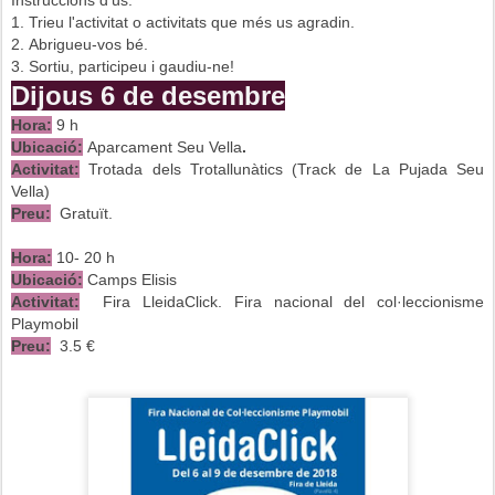
Instruccions d'ús:
1.
Trieu l'activitat o activitats que més us agradin.
2.
Abrigueu-vos bé.
3. Sortiu, participeu i gaudiu-ne!
Dijous 6 de desembre
Hora:
9 h
Ubicació:
Aparcament Seu Vella
.
Activitat:
Trotada dels Trotallunàtics (Track de La Pujada Seu
Vella)
Preu:
Gratuït.
Hora:
10- 20 h
Ubicació:
Camps Elisis
Activitat:
Fira LleidaClick. Fira nacional del col·leccionisme
Playmobil
Preu:
3.5 €