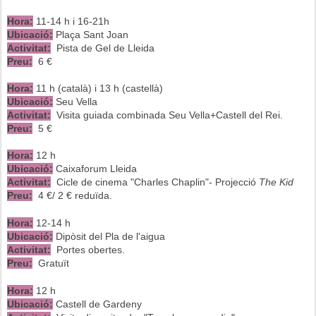
Hora:
11-14 h i 16-21h
Ubicació:
Plaça Sant Joan
Activitat:
Pista de Gel de Lleida
Preu:
6 €
Hora:
11 h (català) i 13 h (castellà)
Ubicació:
Seu Vella
Activitat:
Visita guiada combinada Seu Vella+Castell del Rei.
Preu:
5 €
Hora:
12 h
Ubicació:
Caixaforum Lleida
Activitat:
Cicle de cinema "Charles Chaplin"- Projecció
The Kid
Preu:
4 €/ 2 € reduïda.
Hora:
12-14 h
Ubicació:
Dipòsit del Pla de l'aigua
Activitat:
Portes obertes.
Preu:
Gratuït
Hora:
12 h
Ubicació:
Castell de Gardeny