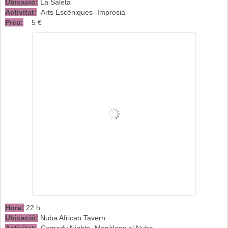
Ubicació:
La Saleta
Activitat:
Arts Escèniques- Improsia
Preu:
5 €
Hora:
22 h
Ubicació:
Nuba African Tavern
Activitat:
Comedy Nights- Monòlegs al Nuba