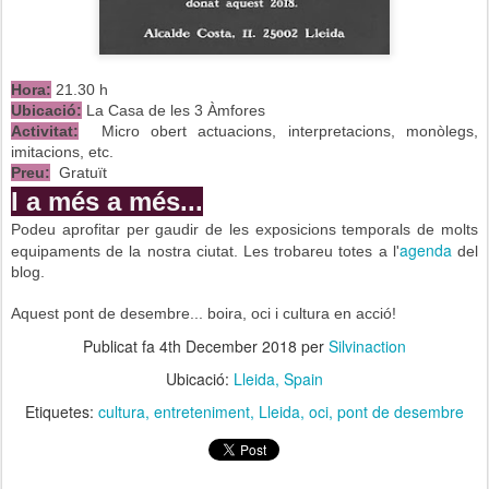
Hora:
21.30 h
Ubicació:
La Casa de les 3 Àmfores
Activitat:
Micro obert actuacions, interpretacions, monòlegs,
imitacions, etc.
Preu:
Gratuït
I a més a més...
Podeu aprofitar per gaudir de les exposicions temporals de molts
agenda
equipaments de la nostra ciutat. Les trobareu totes a l'
del
blog.
Aquest pont de desembre... boira, oci i cultura en acció!
Publicat fa
4th December 2018
per
Silvinaction
Ubicació:
Lleida, Spain
Etiquetes:
cultura
entreteniment
Lleida
oci
pont de desembre