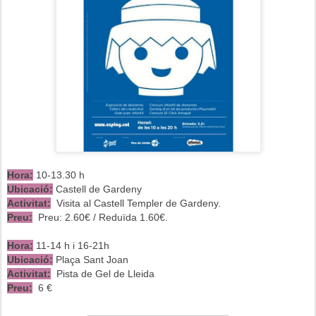
Hora:
10-13.30 h
Ubicació:
Castell de Gardeny
Activitat:
Visita al Castell Templer de Gardeny.
Preu:
Preu: 2.60€ / Reduïda 1.60€.
Hora:
11-14 h i 16-21h
Ubicació:
Plaça Sant Joan
Activitat:
Pista de Gel de Lleida
Preu:
6 €