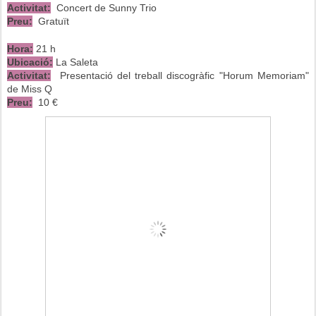
Activitat:
Concert de Sunny Trio
Preu:
Gratuït
Hora:
21 h
Ubicació:
La Saleta
Activitat:
Presentació del treball discogràfic "Horum Memoriam"
de Miss Q
Preu:
10 €