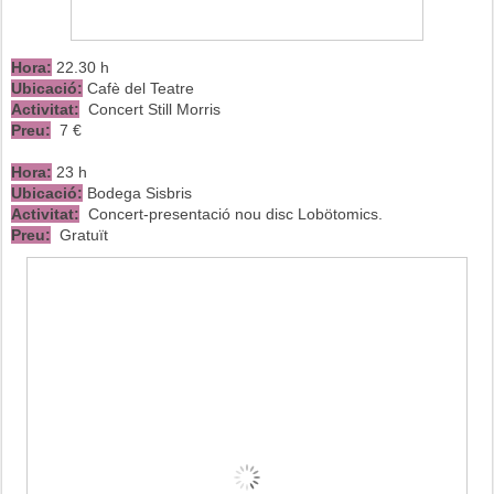
Hora:
22.30 h
Ubicació:
Cafè del Teatre
Activitat:
Concert Still Morris
Preu:
7 €
Hora:
23 h
Ubicació:
Bodega Sisbris
Activitat:
Concert-presentació nou disc Lobötomics.
Preu:
Gratuït