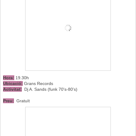
Hora:
19.30h
Ubicació:
Grans Records
Activitat:
Dj A. Sands (funk 70's-80's)
Preu:
Gratuït