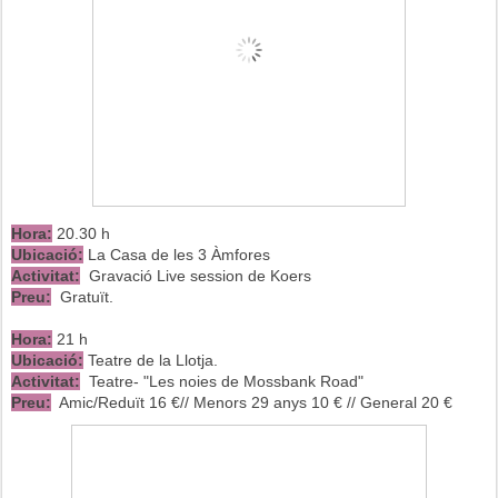
Hora:
20.30 h
Ubicació:
La Casa de les 3 Àmfores
Activitat:
Gravació Live session de Koers
Preu:
Gratuït.
Hora:
21 h
Ubicació:
Teatre de la Llotja.
Activitat:
Teatre- "Les noies de Mossbank Road"
Preu:
Amic/Reduït 16 €// Menors 29 anys 10 € // General 20 €