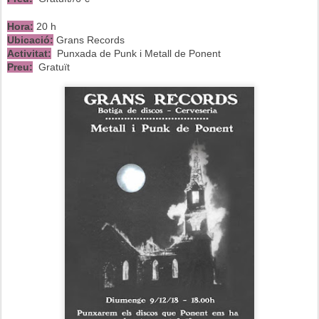
Hora:
20 h
Ubicació:
Grans Records
Activitat:
Punxada de Punk i Metall de Ponent
Preu:
Gratuït