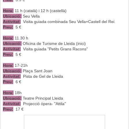
Hora:
11 h (català) i 12 h (castellà)
Ubicació:
Seu Vella
Activitat:
Visita guiada combinada Seu Vella+Castell del Rei.
Preu:
5 €
Hora:
11.30 h
Ubicació:
Oficina de Turisme de Lleida (inici)
Activitat:
Visita guiada "Petits Grans Racons"
Preu:
5 €
Hora:
17-21h
Ubicació:
Plaça Sant Joan
Activitat:
Pista de Gel de Lleida
Preu:
6 €
Hora:
18h
Ubicació:
Teatre Principal Lleida
Activitat:
Projecció òpera- "Attila"
Preu:
17 €