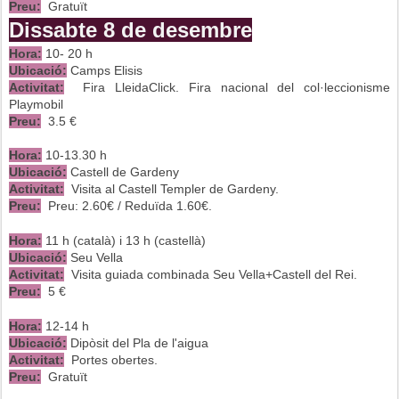
Preu:
Gratuït
Dissabte 8 de desembre
Hora:
10- 20 h
Ubicació:
Camps Elisis
Activitat:
Fira LleidaClick. Fira nacional del col·leccionisme
Playmobil
Preu:
3.5 €
Hora:
10-13.30 h
Ubicació:
Castell de Gardeny
Activitat:
Visita al Castell Templer de Gardeny.
Preu:
Preu: 2.60€ / Reduïda 1.60€.
Hora:
11 h (català) i 13 h (castellà)
Ubicació:
Seu Vella
Activitat:
Visita guiada combinada Seu Vella+Castell del Rei.
Preu:
5 €
Hora:
12-14 h
Ubicació:
Dipòsit del Pla de l'aigua
Activitat:
Portes obertes.
Preu:
Gratuït