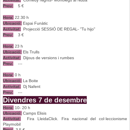
Preu:
5 €
Hora:
22.30 h
Ubicació:
Espai Funàtic
Activitat:
Projecció SESSIÓ DE REGAL- "Tu hijo"
Preu:
3 €
Hora:
23 h
Ubicació:
Els Trulls
Activitat:
Dijous de versions i rumbes
Preu:
---
Hora:
0 h
Ubicació:
La Boite
Activitat:
Dj Nafent
Preu:
---
Divendres 7 de desembre
Hora:
10- 20 h
Ubicació:
Camps Elisis
Activitat:
Fira LleidaClick. Fira nacional del col·leccionisme
Playmobil
Preu:
3.5 €