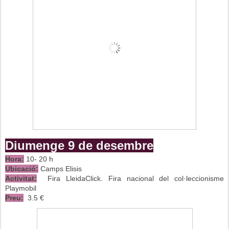
Diumenge 9 de desembre
Hora:
10- 20 h
Ubicació:
Camps Elisis
Activitat:
Fira LleidaClick. Fira nacional del col·leccionisme
Playmobil
Preu:
3.5 €