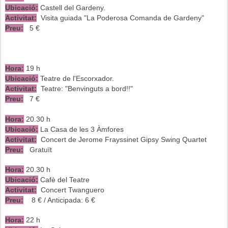
Ubicació:
Castell del Gardeny.
Activitat:
Visita guiada "La Poderosa Comanda de Gardeny"
Preu:
5 €
Hora:
19 h
Ubicació:
Teatre de l'Escorxador.
Activitat:
Teatre: "Benvinguts a bord!!"
Preu:
7 €
Hora:
20.30 h
Ubicació:
La Casa de les 3 Àmfores
Activitat:
Concert de Jerome Frayssinet Gipsy Swing Quartet
Preu:
Gratuït
Hora:
20.30 h
Ubicació:
Cafè del Teatre
Activitat:
Concert
Twanguero
Preu:
8 € / Anticipada: 6 €
Hora:
22 h