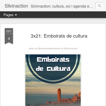
Silvinaction
Silvinaction: cultura, oci i agenda en acció pel públic adult a Lleida
Pages
DEC
3x21: Emboirats de cultura
4
photo by @catalunyadiari/
pòster by @silvinaction