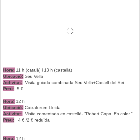
Hora:
11 h (català) i 13 h (castellà)
Ubicació:
Seu Vella
Activitat:
Visita guiada combinada Seu Vella+Castell del Rei.
Preu:
5 €
Hora:
12 h
Ubicació:
Caixaforum Lleida
Activitat:
Visita comentada en castellà- "Robert Capa. En color."
Preu:
4 € /2 € reduïda
Hora:
12 h