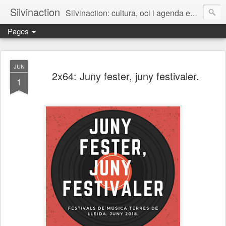
Silvinaction
Silvinaction: cultura, oci i agenda en acció pel públic adult a Lleida
Pages
JUN
2x64: Juny fester, juny festivaler.
1