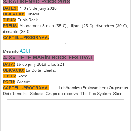
3. KALIKENYO ROCK 2018
DATES:
7, 8 i 9 de juny 2018
UBICACIÓ:
Juneda
TIPUS:
Punk-Rock.
PREUS:
Abonament 3 dies (55 €), dijous (25 €), divendres (30 €),
dissabte (35 €)
CARTELL/PROGRAMA:
AQUÍ
Més info
4. XV PEPE MARÍN ROCK FESTIVAL
DATA:
15 de juny 2018 a les 22 h.
UBICACIÓ:
La Boîte, Lleida.
TIPUS:
Rock.
PREU:
Gratuït
CARTELL/PROGRAMA:
Lobötomics+Brainwashed+Orgasmus
Dei+Remolke+Sidosis. Grups de reserva: The Fox System+Stain.