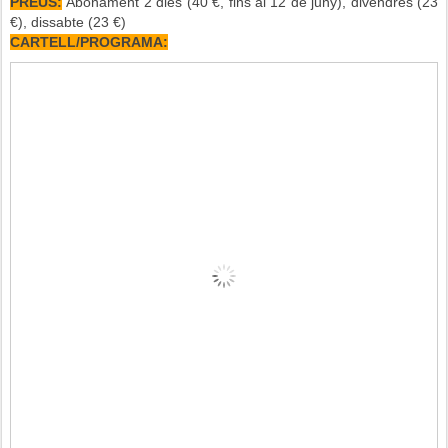
PREUS:
Abonament 2 dies (40 €, fins al 12 de juny), divendres (23
€), dissabte (23 €)
CARTELL/PROGRAMA: