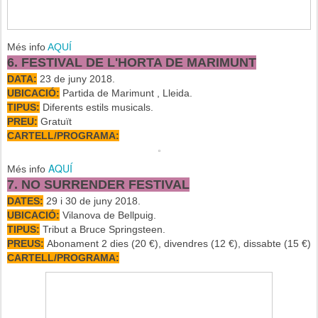
Més info
AQUÍ
6. FESTIVAL DE L'HORTA DE MARIMUNT
DATA:
23 de juny 2018.
UBICACIÓ:
Partida de Marimunt , Lleida.
TIPUS:
Diferents estils musicals.
PREU:
Gratuït
CARTELL/PROGRAMA:
AQUÍ
Més info
7. NO SURRENDER FESTIVAL
DATES:
29 i 30 de juny 2018.
UBICACIÓ:
Vilanova de Bellpuig.
TIPUS:
Tribut a Bruce Springsteen.
PREUS:
Abonament 2 dies (20 €), divendres (12 €), dissabte (15 €)
CARTELL/PROGRAMA: