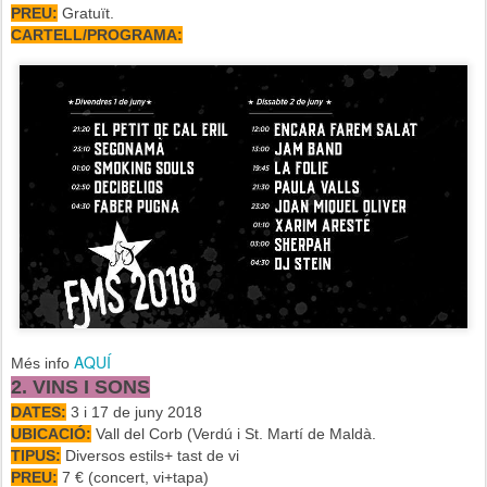
PREU:
Gratuït.
CARTELL/PROGRAMA:
AQUÍ
Més info
2. VINS I SONS
DATES:
3 i 17 de juny 2018
UBICACIÓ:
Vall del Corb (Verdú i St. Martí de Maldà.
TIPUS:
Diversos estils+ tast de vi
PREU:
7 € (concert, vi+tapa)