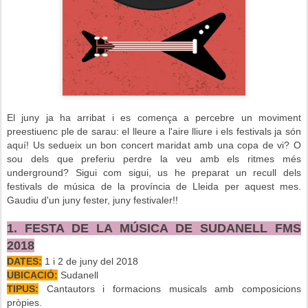
El juny ja ha arribat i es comença a percebre un moviment
preestiuenc ple de sarau: el lleure a l'aire lliure i els festivals ja són
aquí! Us sedueix un bon concert maridat amb una copa de vi? O
sou dels que preferiu perdre la veu amb els ritmes més
underground? Sigui com sigui, us he preparat un recull dels
festivals de música de la província de Lleida per aquest mes.
Gaudiu d'un juny fester, juny festivaler!!
1. FESTA DE LA MÚSICA DE SUDANELL FMS
2018
DATES:
1 i 2 de juny del 2018
UBICACIÓ:
Sudanell
TIPUS:
Cantautors i formacions musicals amb composicions
pròpies.